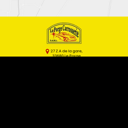
27 Z.A de la gare
,
33680
Le Porge
05 57 70 15 46
Écrivez-moi
Suivez-moi
Horaires
Lundi au vendredi
8h-12h | 14h-18h