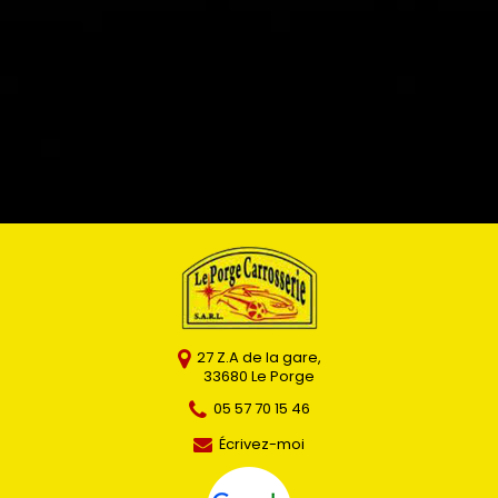
27 Z.A de la gare
,
33680
Le Porge
05 57 70 15 46
Écrivez-moi