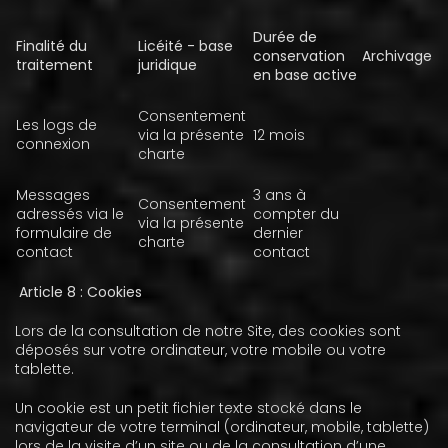
Durée de
Finalité du
Licéité - base
conservation
Archivage
traitement
juridique
en base active
Consentement
Les logs de
via la présente
12 mois
connexion
charte
Messages
3 ans à
Consentement
adressés via le
compter du
via la présente
formulaire de
dernier
charte
contact
contact
Article 8 : Cookies
Lors de la consultation de notre Site, des cookies sont
déposés sur votre ordinateur, votre mobile ou votre
tablette.
Un cookie est un petit fichier texte stocké dans le
navigateur de votre terminal (ordinateur, mobile, tablette)
lors de la visite d’un site ou de la consultation d’une